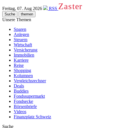
Zaster
Freitag, 07. Aug 2026
RSS
Suche
themen
Unsere Themen
Sparen
Anlegen
Steuern
Wirtschaft
Versicherung
Immobilien
Karriere
Reise
Shopping
Kolumnen
Vergleichsrechner
Deals
Buddies
Fondssupermarkt
Fondsecke
Börsenbriefe
Videos
Finanzplatz Schweiz
Suche