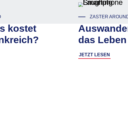
D
ZASTER AROUN
 kostet
Auswander
nkreich?
das Leben 
JETZT LESEN