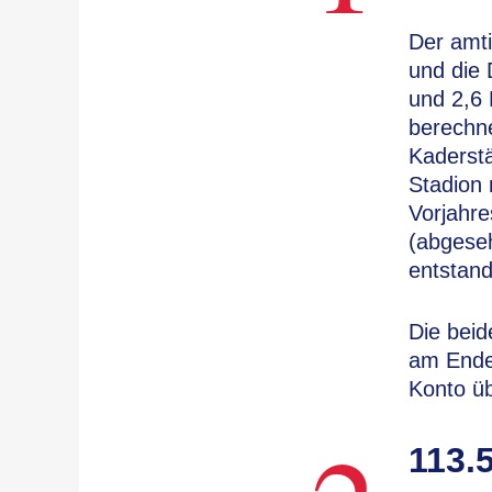
Der amti
und die 
und 2,6 
berechne
Kaderst
Stadion 
Vorjahre
(abgese
entstand
Die bei
am Ende
Konto üb
113.