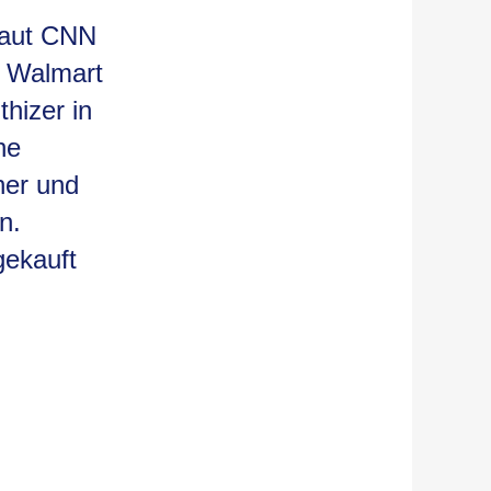
laut CNN
. Walmart
hizer in
he
her und
n.
gekauft