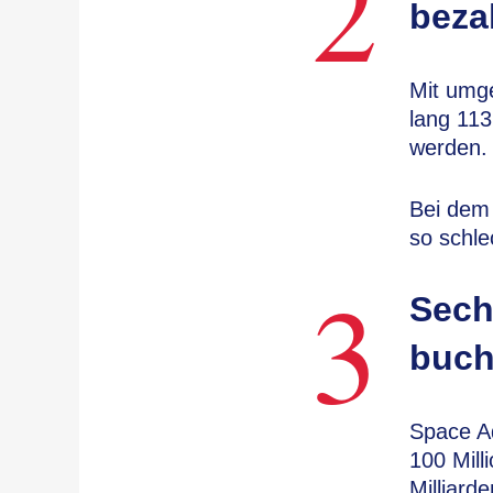
2
beza
Mit umge
lang 113
werden.
Bei dem 
so schle
3
Sech
buch
Space Ad
100 Mill
Milliard