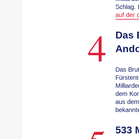
Schlag. 
auf der 
4
Das 
Ando
Das Bru
Fürstent
Milliard
dem Kont
aus dem 
bekannt
533 