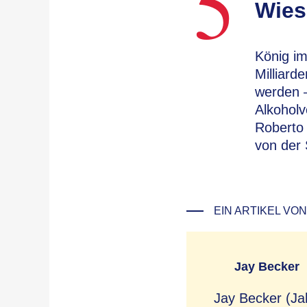
5
Wies
König im
Milliard
werden 
Alkoholv
Roberto 
von der 
EIN ARTIKEL VON
Jay Becker
Jay Becker (Ja