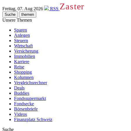
Zaster
Freitag, 07. Aug 2026
RSS
Suche
themen
Unsere Themen
Sparen
Anlegen
Steuern
Wirtschaft
Versicherung
Immobilien
Karriere
Reise
Shopping
Kolumnen
Vergleichsrechner
Deals
Buddies
Fondssupermarkt
Fondsecke
Börsenbriefe
Videos
Finanzplatz Schweiz
Suche