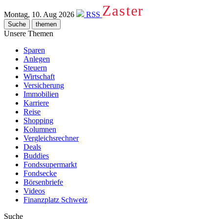
Zaster
Montag, 10. Aug 2026
RSS
Suche
themen
Unsere Themen
Sparen
Anlegen
Steuern
Wirtschaft
Versicherung
Immobilien
Karriere
Reise
Shopping
Kolumnen
Vergleichsrechner
Deals
Buddies
Fondssupermarkt
Fondsecke
Börsenbriefe
Videos
Finanzplatz Schweiz
Suche