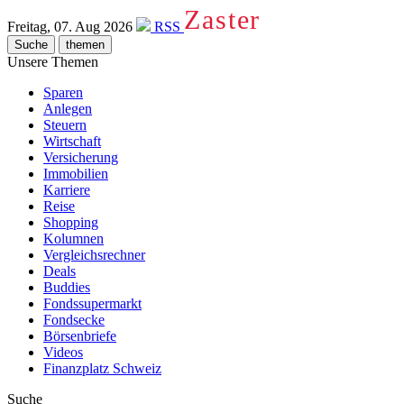
Zaster
Freitag, 07. Aug 2026
RSS
Suche
themen
Unsere Themen
Sparen
Anlegen
Steuern
Wirtschaft
Versicherung
Immobilien
Karriere
Reise
Shopping
Kolumnen
Vergleichsrechner
Deals
Buddies
Fondssupermarkt
Fondsecke
Börsenbriefe
Videos
Finanzplatz Schweiz
Suche