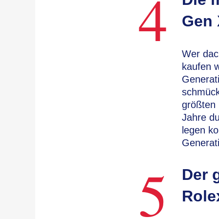
4
Gen 
Wer dac
kaufen w
Generati
schmücke
größten 
Jahre du
legen ko
Generat
5
Der 
Role