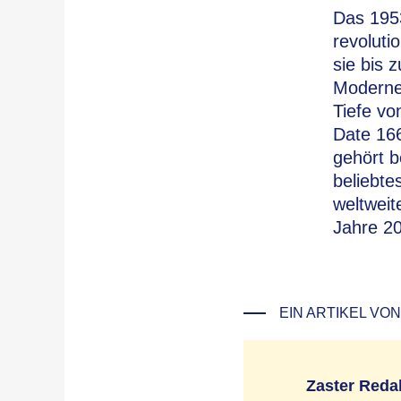
Das 195
revoluti
sie bis 
Moderne
Tiefe vo
Date 166
gehört b
beliebt
weltweit
Jahre 20
EIN ARTIKEL VON
Zaster Reda