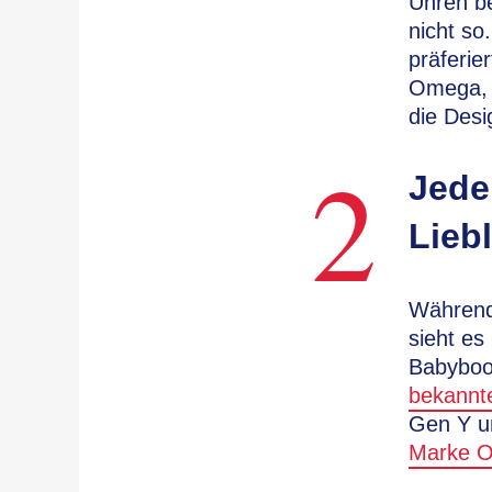
Uhren be
nicht so
präferie
Omega, S
die Desi
2
Jede
Lieb
Während 
sieht es
Babyboo
bekannte
Gen Y u
Marke 