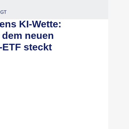
EGT
ens KI-Wette:
r dem neuen
-ETF steckt