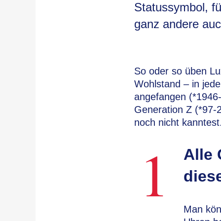
Statussymbol, fü
ganz andere auc
So oder so üben Lux
Wohlstand – in jed
angefangen (*1946-8
Generation Z (*97-2
noch nicht kanntest
1
Alle
dies
Man kön