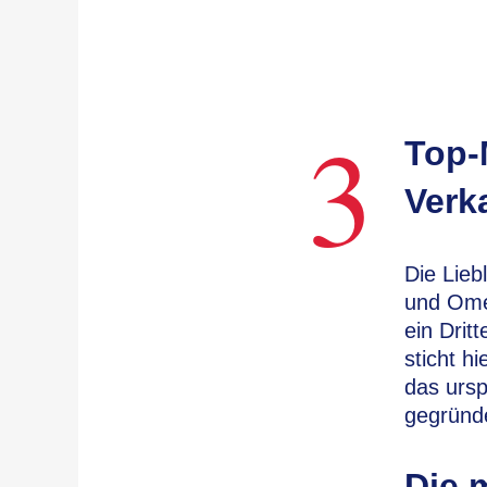
3
Top-
Verk
Die Lieb
und Ome
ein Drit
sticht h
das urs
gegründ
Die 