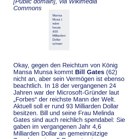
[Public domain], via Wikimedia
Commons
Mansa
Musa I.
wäre
heute
400
Milliarden
Dollar
schwer
Okay, gegen den Reichtum von König
Mansa Munsa kommt
Bill Gates
(62)
nicht an, aber sein Vermögen ist ebenso
beachtlich. In 18 der vergangenen 24
Jahren war der Microsoft-Gründer laut
„Forbes“ der reichste Mann der Welt.
Aktuell soll er rund 93 Milliarden Dollar
besitzen. Bill und seine Frau Melinda
Gates sind auch reichlich spendabel: Sie
gaben im vergangenen Jahr 4,6
Milliarden Dollar an gemeinnützige