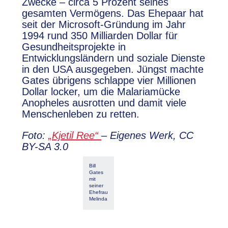
Zwecke – circa 5 Prozent seines
gesamten Vermögens. Das Ehepaar hat
seit der Microsoft-Gründung im Jahr
1994 rund 350 Milliarden Dollar für
Gesundheitsprojekte in
Entwicklungsländern und soziale Dienste
in den USA ausgegeben. Jüngst machte
Gates übrigens schlappe vier Millionen
Dollar locker, um die Malariamücke
Anopheles ausrotten und damit viele
Menschenleben zu retten.
Foto:
„Kjetil Ree“
– Eigenes Werk, CC
BY-SA 3.0
Bill
Gates
mit
seiner
Ehefrau
Melinda