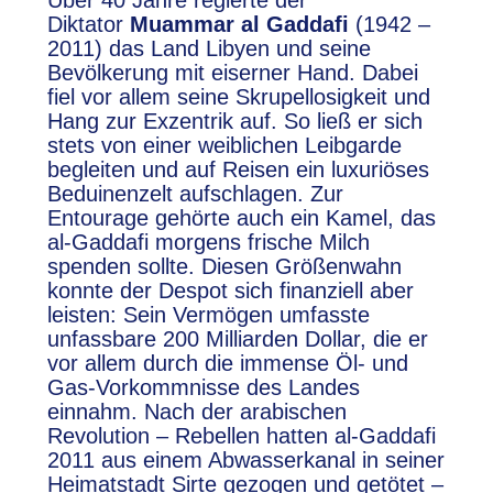
Über 40 Jahre regierte der
Diktator
Muammar al Gaddafi
(1942 –
2011) das Land Libyen und seine
Bevölkerung mit eiserner Hand. Dabei
fiel vor allem seine Skrupellosigkeit und
Hang zur Exzentrik auf. So ließ er sich
stets von einer weiblichen Leibgarde
begleiten und auf Reisen ein luxuriöses
Beduinenzelt aufschlagen. Zur
Entourage gehörte auch ein Kamel, das
al-Gaddafi morgens frische Milch
spenden sollte. Diesen Größenwahn
konnte der Despot sich finanziell aber
leisten: Sein Vermögen umfasste
unfassbare 200 Milliarden Dollar, die er
vor allem durch die immense Öl- und
Gas-Vorkommnisse des Landes
einnahm. Nach der arabischen
Revolution – Rebellen hatten al-Gaddafi
2011 aus einem Abwasserkanal in seiner
Heimatstadt Sirte gezogen und getötet –