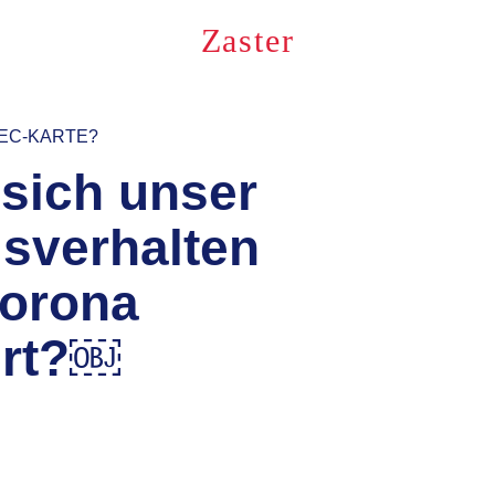
Zaster
EC-KARTE?
 sich unser
sverhalten
Corona
ert?￼