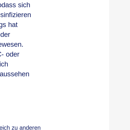
odass sich
infizieren
ngs hat
 der
gewesen.
C- oder
ich
 aussehen
eich zu anderen