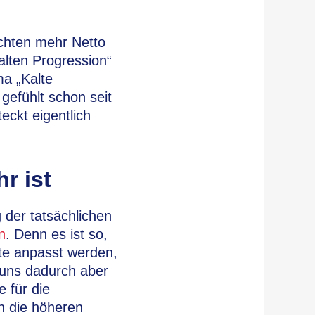
uchten mehr Netto
alten Progression“
a „Kalte
gefühlt schon seit
ckt eigentlich
r ist
g der tatsächlichen
on
. Denn es ist so,
te anpasst werden,
 uns dadurch aber
e für die
n die höheren