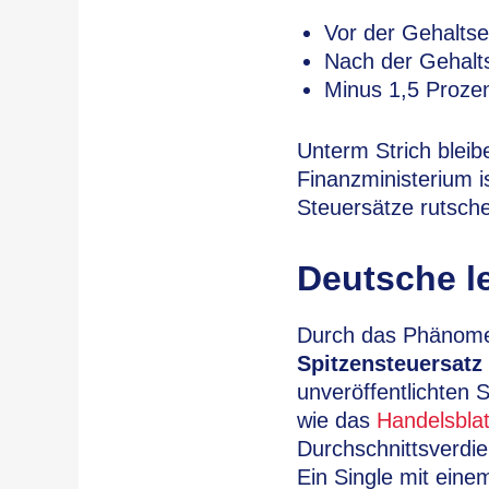
Vor der Gehaltse
Nach der Gehalts
Minus 1,5 Prozent
Unterm Strich blei
Finanzministerium i
Steuersätze rutsch
Deutsche l
Durch das Phänome
Spitzensteuersatz
unveröffentlichten 
wie das
Handelsblat
Durchschnittsverdi
Ein Single mit ein