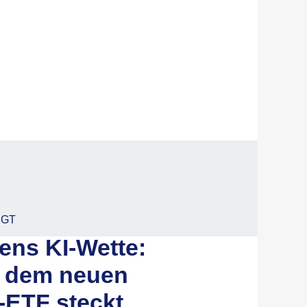
EGT
ens KI-Wette:
r dem neuen
-ETF steckt