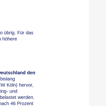
o übrig. Für das
n höhere
Deutschland den
bislang
(IW Köln) hervor,
ring- und
belastet werden.
mnach 46 Prozent