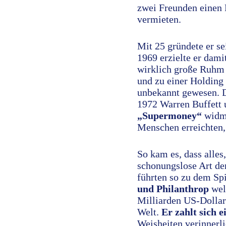
zwei Freunden einen 
vermieten.
Mit 25 gründete er se
1969 erzielte er dami
wirklich große Ruhm 
und zu einer Holding 
unbekannt gewesen. D
1972 Warren Buffett
„Supermoney“
widme
Menschen erreichten, 
So kam es, dass alles
schonungslose Art der
führten so zu dem Sp
und Philanthrop
wel
Milliarden US-Dollar
Welt.
Er zahlt sich 
Weisheiten verinnerli