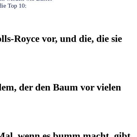
die Top 10:
ls-Royce vor, und die, die sie
dem, der den Baum vor vielen
s Mal, wenn es bumm macht, gibt