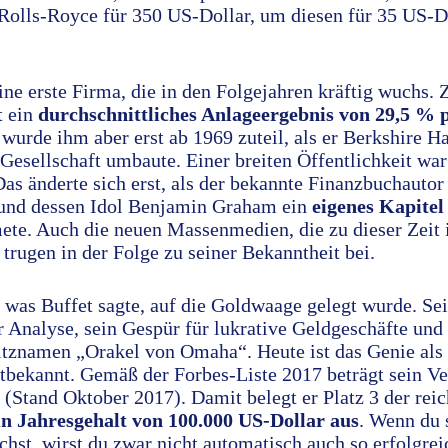
Rolls-Royce für 350 US-Dollar, um diesen für 35 US-D
ine erste Firma, die in den Folgejahren kräftig wuchs.
t ein
durchschnittliches Anlageergebnis von 29,5 % 
wurde ihm aber erst ab 1969 zuteil, als er Berkshire
Gesellschaft umbaute. Einer breiten Öffentlichkeit war
as änderte sich erst, als der bekannte Finanzbuchaut
 und dessen Idol Benjamin Graham ein
eigenes Kapitel
te. Auch die neuen Massenmedien, die zu dieser Zei
trugen in der Folge zu seiner Bekanntheit bei.
, was Buffet sagte, auf die Goldwaage gelegt wurde. Se
 Analyse, sein Gespür für lukrative Geldgeschäfte und
itznamen „Orakel von Omaha“. Heute ist das Genie als
tbekannt. Gemäß der Forbes-Liste 2017 beträgt sein V
 (Stand Oktober 2017). Damit belegt er Platz 3 der rei
ein Jahresgehalt von 100.000 US-Dollar aus
. Wenn du 
chst, wirst du zwar nicht automatisch auch so erfolgre