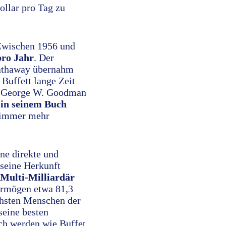
ollar pro Tag zu
 Zwischen 1956 und
pro Jahr
. Der
 Hathaway übernahm
 Buffett lange Zeit
or George W. Goodman
 in seinem Buch
t immer mehr
ine direkte und
 seine Herkunft
Multi-Milliardär
ermögen etwa 81,3
chsten Menschen der
seine besten
ich werden wie Buffet