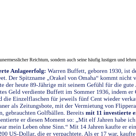
 unermesslicher Reichtum, sondern auch seine häufig lustigen und lehrr
erte Anlageerfolg:
Warren Buffett, geboren 1930, ist d
reet. Der Spitzname „Orakel von Omaha“ kommt nicht 
e der heute 89-Jährige mit seinem Gefühl für die gute 
tes Geld verdiente Buffett im Sommer 1936, indem er
d die Einzelflaschen für jeweils fünf Cent wieder verk
aner als Zeitungsbote, mit der Vermietung von Flipper
n, gebrauchten Golfbällen. Bereits
mit 11 investierte e
ntierte er diesen Moment so: „Mit elf Jahren habe ich
 war mein Leben ohne Sinn.“ Mit 14 Jahren kaufte er ei
00 US-Dollar, die er verpachtete. Als er 17 war, kauf