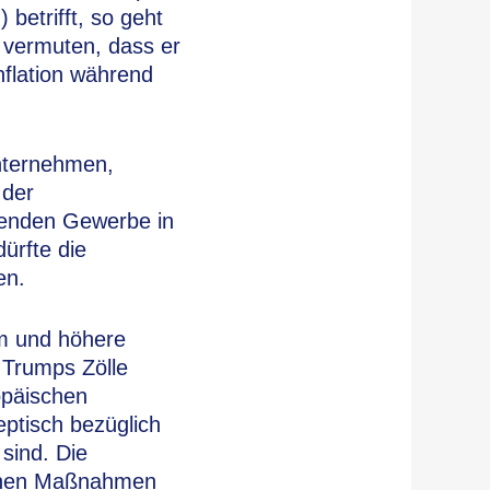
etrifft, so geht
r vermuten, dass er
nflation während
unternehmen,
 der
tenden Gewerbe in
ürfte die
en.
um und höhere
Trumps Zölle
opäischen
eptisch bezüglich
sind. Die
ischen Maßnahmen