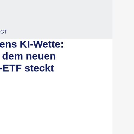
EGT
ens KI-Wette:
r dem neuen
-ETF steckt