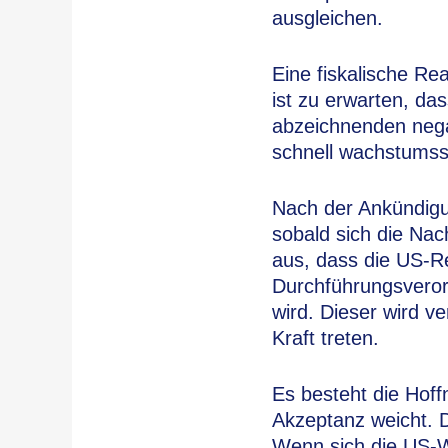
ausgleichen.
Eine fiskalische R
ist zu erwarten, da
abzeichnenden negat
schnell wachstums
Nach der Ankündigun
sobald sich die Nac
aus, dass die US-Re
Durchführungsveror
wird. Dieser wird ve
Kraft treten.
Es besteht die Hoffn
Akzeptanz weicht. 
Wenn sich die US-Wi