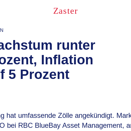
Zaster
EN
chstum runter
sh
ozent, Inflation
f 5 Prozent
g hat umfassende Zölle angekündigt. Mar
O bei RBC BlueBay Asset Management, an