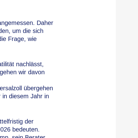
e angemessen. Daher
den, um die sich
ie Frage, wie
lität nachlässt,
t gehen wir davon
rsalzoll übergehen
r in diesem Jahr in
elfristig der
2026 bedeuten.
ump, sein Berater