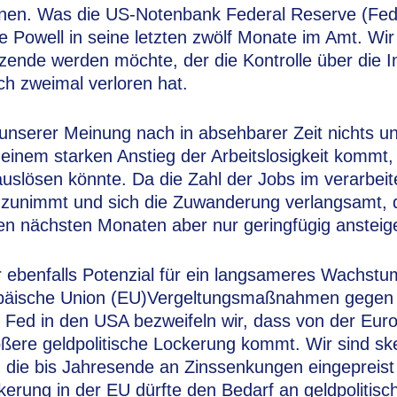
nen. Was die US-Notenbank Federal Reserve (Fed) b
e Powell in seine letzten zwölf Monate im Amt. Wi
tzende werden möchte, der die Kontrolle über die I
ich zweimal verloren hat.
 unserer Meinung nach in absehbarer Zeit nichts 
 einem starken Anstieg der Arbeitslosigkeit kommt,
uslösen könnte. Da die Zahl der Jobs im verarbei
 zunimmt und sich die Zuwanderung verlangsamt, d
 den nächsten Monaten aber nur geringfügig ansteig
r ebenfalls Potenzial für ein langsameres Wachst
opäische Union (EU)Vergeltungsmaßnahmen gegen 
er Fed in den USA bezweifeln wir, dass von der Eur
ßere geldpolitische Lockerung kommt. Wir sind sk
 die bis Jahresende an Zinssenkungen eingepreist 
ckerung in der EU dürfte den Bedarf an geldpolit