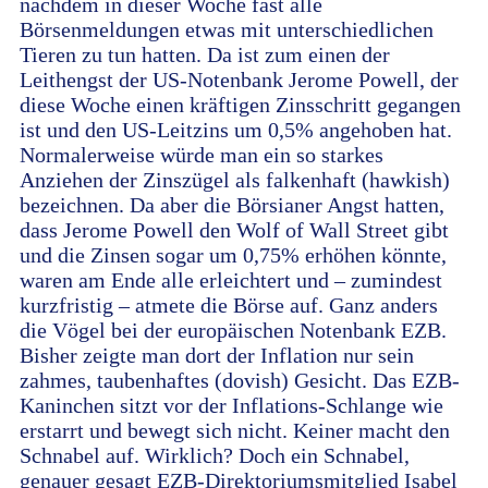
nachdem in dieser Woche fast alle
Börsenmeldungen etwas mit unterschiedlichen
Tieren zu tun hatten. Da ist zum einen der
Leithengst der US-Notenbank Jerome Powell, der
diese Woche einen kräftigen Zinsschritt gegangen
ist und den US-Leitzins um 0,5% angehoben hat.
Normalerweise würde man ein so starkes
Anziehen der Zinszügel als falkenhaft (hawkish)
bezeichnen. Da aber die Börsianer Angst hatten,
dass Jerome Powell den Wolf of Wall Street gibt
und die Zinsen sogar um 0,75% erhöhen könnte,
waren am Ende alle erleichtert und – zumindest
kurzfristig – atmete die Börse auf. Ganz anders
die Vögel bei der europäischen Notenbank EZB.
Bisher zeigte man dort der Inflation nur sein
zahmes, taubenhaftes (dovish) Gesicht. Das EZB-
Kaninchen sitzt vor der Inflations-Schlange wie
erstarrt und bewegt sich nicht. Keiner macht den
Schnabel auf. Wirklich? Doch ein Schnabel,
genauer gesagt EZB-Direktoriumsmitglied Isabel