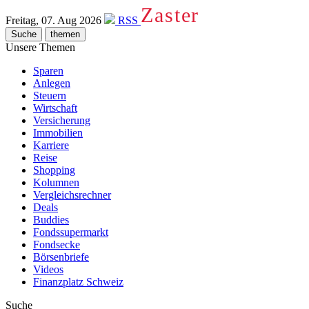
Zaster
Freitag, 07. Aug 2026
RSS
Suche
themen
Unsere Themen
Sparen
Anlegen
Steuern
Wirtschaft
Versicherung
Immobilien
Karriere
Reise
Shopping
Kolumnen
Vergleichsrechner
Deals
Buddies
Fondssupermarkt
Fondsecke
Börsenbriefe
Videos
Finanzplatz Schweiz
Suche