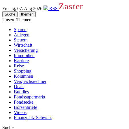
Zaster
Freitag, 07. Aug 2026
RSS
Suche
themen
Unsere Themen
Sparen
Anlegen
Steuern
Wirtschaft
Versicherung
Immobilien
Karriere
Reise
Shopping
Kolumnen
Vergleichsrechner
Deals
Buddies
Fondssupermarkt
Fondsecke
Börsenbriefe
Videos
Finanzplatz Schweiz
Suche