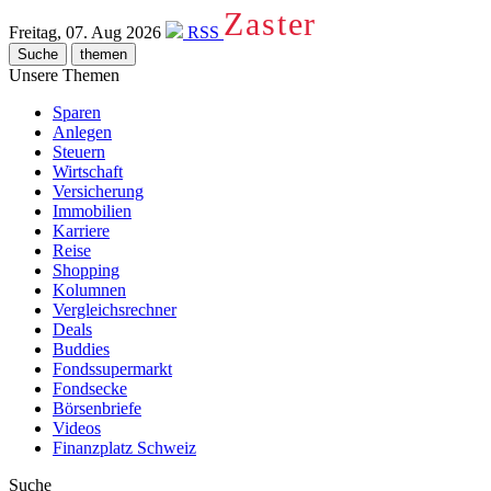
Zaster
Freitag, 07. Aug 2026
RSS
Suche
themen
Unsere Themen
Sparen
Anlegen
Steuern
Wirtschaft
Versicherung
Immobilien
Karriere
Reise
Shopping
Kolumnen
Vergleichsrechner
Deals
Buddies
Fondssupermarkt
Fondsecke
Börsenbriefe
Videos
Finanzplatz Schweiz
Suche