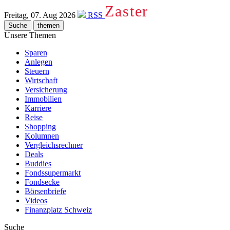
Zaster
Freitag, 07. Aug 2026
RSS
Suche
themen
Unsere Themen
Sparen
Anlegen
Steuern
Wirtschaft
Versicherung
Immobilien
Karriere
Reise
Shopping
Kolumnen
Vergleichsrechner
Deals
Buddies
Fondssupermarkt
Fondsecke
Börsenbriefe
Videos
Finanzplatz Schweiz
Suche