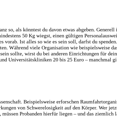
 ganz so, als könntest du davon etwas abgeben. Generel
mindestens 50 Kg wiegst, einen gültigen Personalausweis
 vorab. Ist alles so wie es sein soll, darfst du spende
nuten. Während viele Organisation wie beispielsweise d
ein sollte, wirst du bei anderen Einrichtungen für dein
d Universitätskliniken 20 bis 25 Euro – manchmal gib
Wissenschaft. Beispielsweise erforschen Raumfahrtorgan
gen von Schwerelosigkeit auf den Körper. Wer jetzt de
n, müssen Probanden hierfür liegen – und das ziemlich 