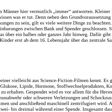
n Männer hier vermutlich „immer“ antworten. Kleiner 
 wissen was er tut. Denn neben den Grundvoraussetzung 
ungen zu sein, gilt es viele weitere Dinge zu beachten.
inbarungen zwischen Bank und Spender geschlossen. So
 das über ein halbes oder ganzes Jahr hinweg. Dafür gi
Kinder erst ab dem 16. Lebensjahr über das zentrale S
einer vielleicht aus Science-Fiction-Filmen kennt. Es 
 Glukose, Lipide, Hormone, Stoffwechselprodukten, Koh
 zu erhalten. Gespendet wird es vor allem für die Her
munabwehr oder schweren Verletzungen und Schockzus
men und anschließend maschinell zentrifugiert wird. 
 zwei- bis dreimal während einer Spende. Insgesamt dau