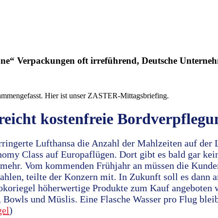
üne“ Verpackungen oft irreführend, Deutsche Unterneh
ammengefasst. Hier ist unser ZASTER-Mittagsbriefing.
reicht kostenfreie Bordverpflegu
rringerte Lufthansa die Anzahl der Mahlzeiten auf der
onomy Class auf Europaflügen. Dort gibt es bald gar kei
 mehr. Vom kommenden Frühjahr an müssen die Kunden
hlen, teilte der Konzern mit. In Zukunft soll es dann a
okoriegel höherwertige Produkte zum Kauf angeboten 
, Bowls und Müslis. Eine Flasche Wasser pro Flug blei
gel
)