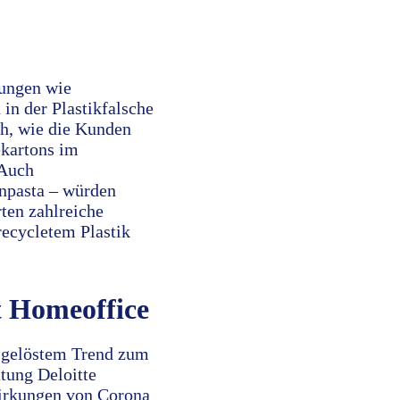
bungen wie
in der Plastikfalsche
ch, wie die Kunden
ekartons im
 Auch
npasta – würden
ten zahlreiche
recycletem Plastik
t Homeoffice
usgelöstem Trend zum
tung Deloitte
wirkungen von Corona