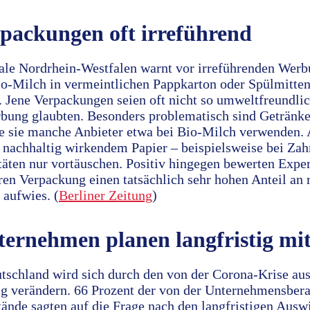
packungen oft irreführend
ale Nordrhein-Westfalen warnt vor irreführenden Wer
o-Milch in vermeintlichen Pappkarton oder Spülmitten 
. Jene Verpackungen seien oft nicht so umweltfreundli
bung glaubten. Besonders problematisch sind Getränk
e sie manche Anbieter etwa bei Bio-Milch verwenden.
achhaltig wirkendem Papier – beispielsweise bei Zah
äten nur vortäuschen. Positiv hingegen bewerten Exper
en Verpackung einen tatsächlich sehr hohen Anteil an 
 aufwies. (
Berliner Zeitung
)
ernehmen planen langfristig mi
utschland wird sich durch den von der Corona-Krise a
ig verändern. 66 Prozent der von der Unternehmensbera
tände sagten auf die Frage nach den langfristigen Aus