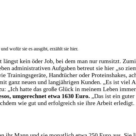
und wofür sie es ausgibt, erzählt sie hier.
 längst kein öder Job, bei dem man nur rumsitzt. Zumin
ben administrativen Aufgaben betreut sie hier „so zie
e Trainingsgeräte, Handtücher oder Proteinshakes, acht
mit ganz neuen und langjährigen Kunden. „Es ist viel Ar
nzu: „Ich hatte das große Glück in meinem Leben immer 
esos, umgerechnet etwa 1630 Euro.
„Das ist ein gute
chdem wie gut und erfolgreich sie ihre Arbeit erledigt.
en ihr Mann und sie monatlich etwa 250 Euro aus. Sie li