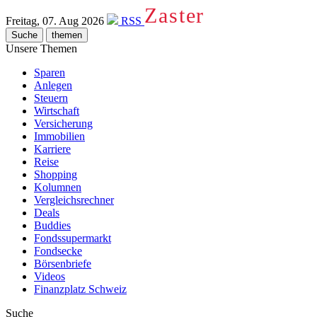
Zaster
Freitag, 07. Aug 2026
RSS
Suche
themen
Unsere Themen
Sparen
Anlegen
Steuern
Wirtschaft
Versicherung
Immobilien
Karriere
Reise
Shopping
Kolumnen
Vergleichsrechner
Deals
Buddies
Fondssupermarkt
Fondsecke
Börsenbriefe
Videos
Finanzplatz Schweiz
Suche