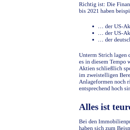
Richtig ist: Die Fina
bis 2021 haben beis
… der US-Akt
… der US-Akt
… der deutsc
Unterm Strich lagen 
es in diesem Tempo w
Aktien schließlich spo
im zweistelligen Ber
Anlageformen noch ric
entsprechend hoch si
Alles ist teur
Bei den Immobilienpre
haben sich zum Beisp