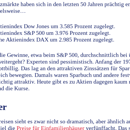
nzmärkte haben sich in den letzten 50 Jahren prächtig e
pielsweise…
ienindex Dow Jones um 3.585 Prozent zugelegt.
ienindex S&P 500 um 3.976 Prozent zugelegt.
he Aktienindex DAX um 2.985 Prozent zugelegt.
die Gewinne, etwa beim S&P 500, durchschnittlich bei 
eitergeht? Experten sind pessimistisch. Anfang der 19
ttbillig. Das lag an den attraktiven Zinssätzen für Spare
eich bewegten. Damals waren Sparbuch und andere fest
htig attraktiv. Heute gibt es zu Aktien dagegen kaum 
nd die Kurse.
er
isen sieht es zwar nicht so dramatisch, aber ähnlich a
iel die
Preise für Einfamilienhäuser
verfünffacht. Das 