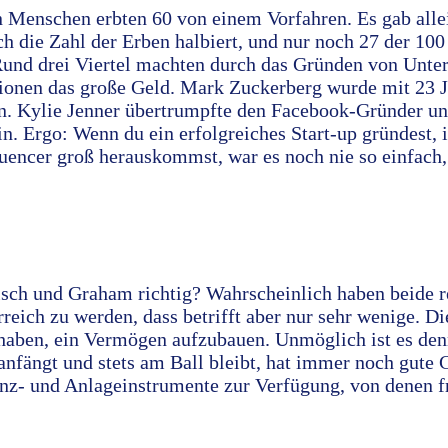
n Menschen erbten 60 von einem Vorfahren. Es gab alle
ch die Zahl der Erben halbiert, und nur noch 27 der 1
 Rund drei Viertel machten durch das Gründen von Unt
itionen das große Geld. Mark Zuckerberg wurde mit 23 J
en. Kylie Jenner übertrumpfte den Facebook-Gründer un
n. Ergo: Wenn du ein erfolgreiches Start-up gründest,
fluencer groß herauskommst, war es noch nie so einfach
lsch und Graham richtig? Wahrscheinlich haben beide re
erreich zu werden, dass betrifft aber nur sehr wenige. D
haben, ein Vermögen aufzubauen. Unmöglich ist es den
anfängt und stets am Ball bleibt, hat immer noch gute
anz- und Anlageinstrumente zur Verfügung, von denen 