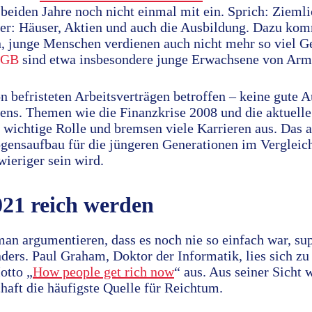
beiden Jahre noch nicht einmal mit ein. Sprich: Ziemlic
rer: Häuser, Aktien und auch die Ausbildung. Dazu kom
n, junge Menschen verdienen auch nicht mehr so viel G
DGB
sind etwa insbesondere junge Erwachsene von Armu
n befristeten Arbeitsverträgen betroffen – keine gute 
ns. Themen wie die Finanzkrise 2008 und die aktuel
e wichtige Rolle und bremsen viele Karrieren aus. Das al
gensaufbau für die jüngeren Generationen im Vergleich
wieriger sein wird.
021 reich werden
an argumentieren, dass es noch nie so einfach war, su
nders. Paul Graham, Doktor der Informatik, lies sich 
otto „
How people get rich now
“ aus. Aus seiner Sicht
haft die häufigste Quelle für Reichtum.