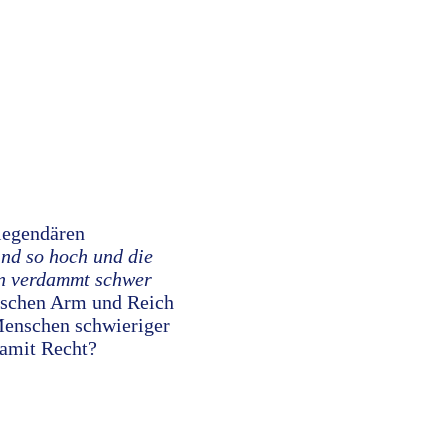
legendären
ind so hoch und die
ion verdammt schwer
ischen Arm und Reich
 Menschen schwieriger
damit Recht?