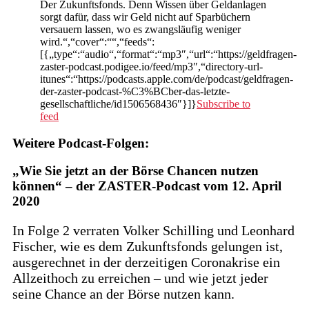
Der Zukunftsfonds. Denn Wissen über Geldanlagen
sorgt dafür, dass wir Geld nicht auf Sparbüchern
versauern lassen, wo es zwangsläufig weniger
wird.“,“cover“:““,“feeds“:
[{„type“:“audio“,“format“:“mp3″,“url“:“https://geldfragen-
zaster-podcast.podigee.io/feed/mp3″,“directory-url-
itunes“:“https://podcasts.apple.com/de/podcast/geldfragen-
der-zaster-podcast-%C3%BCber-das-letzte-
gesellschaftliche/id1506568436″}]}
Subscribe to
feed
Weitere Podcast-Folgen:
„Wie Sie jetzt an der Börse Chancen nutzen
können“ – der ZASTER-Podcast vom 12. April
2020
In Folge 2 verraten Volker Schilling und Leonhard
Fischer, wie es dem Zukunftsfonds gelungen ist,
ausgerechnet in der derzeitigen Coronakrise ein
Allzeithoch zu erreichen – und wie jetzt jeder
seine Chance an der Börse nutzen kann.