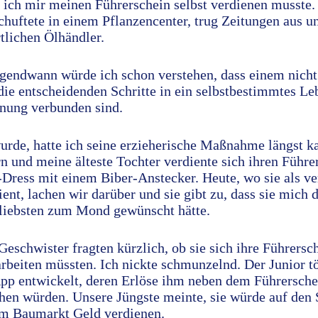
s ich mir meinen Führerschein selbst verdienen musste
chuftete in einem Pflanzencenter, trug Zeitungen aus un
tlichen Ölhändler.
gendwann würde ich schon verstehen, dass einem nicht 
 die entscheidenden Schritte in ein selbstbestimmtes L
nung verbunden sind.
wurde, hatte ich seine erzieherische Maßnahme längst ka
n und meine älteste Tochter verdiente sich ihren Führe
-Dress mit einem Biber-Anstecker. Heute, wo sie als v
ient, lachen wir darüber und sie gibt zu, dass sie mic
liebsten zum Mond gewünscht hätte.
Geschwister fragten kürzlich, ob sie sich ihre Führersch
arbeiten müssten. Ich nickte schmunzelnd. Der Junior tö
 App entwickelt, deren Erlöse ihm neben dem Führersche
en würden. Unsere Jüngste meinte, sie würde auf den 
im Baumarkt Geld verdienen.