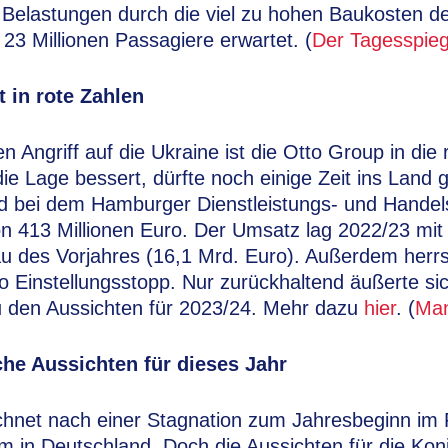
en Belastungen durch die viel zu hohen Baukosten 
23 Millionen Passagiere erwartet. (
Der Tagesspieg
 in rote Zahlen
 Angriff auf die Ukraine ist die Otto Group in die
die Lage bessert, dürfte noch einige Zeit ins Land
d bei dem Hamburger Dienstleistungs- und Hande
von 413 Millionen Euro. Der Umsatz lag 2022/23 mit 
u des Vorjahres (16,1 Mrd. Euro). Außerdem herrs
tto Einstellungsstopp. Nur zurückhaltend äußerte si
 den Aussichten für 2023/24. Mehr dazu
hier
. (
Man
che Aussichten für dieses Jahr
hnet nach einer Stagnation zum Jahresbeginn im F
 in Deutschland. Doch die Aussichten für die Konj