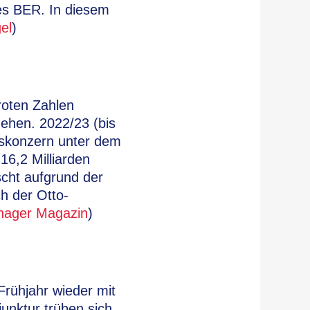
des BER. In diesem
el
)
 roten Zahlen
 gehen. 2022/23 (bis
lskonzern unter dem
16,2 Milliarden
cht aufgrund der
ch der Otto-
ager Magazin
)
rühjahr wieder mit
unktur trüben sich