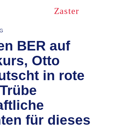
Zaster
NG
en BER auf
kurs, Otto
tscht in rote
 Trübe
ftliche
ten für dieses