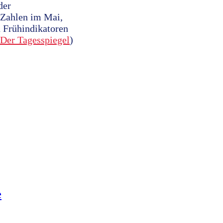
der
n Zahlen im Mai,
n Frühindikatoren
Der Tagesspiegel
)
e