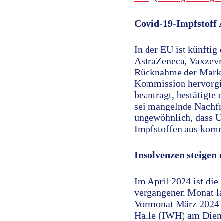
Covid-19-Impfstoff 
In der EU ist künfti
AstraZeneca, Vaxzevr
Rücknahme der Marktz
Kommission hervorgin
beantragt, bestätigt
sei mangelnde Nachfr
ungewöhnlich, dass 
Impfstoffen aus komm
Insolvenzen steigen 
Im April 2024 ist die
vergangenen Monat la
Vormonat März 2024 d
Halle (IWH) am Dienst