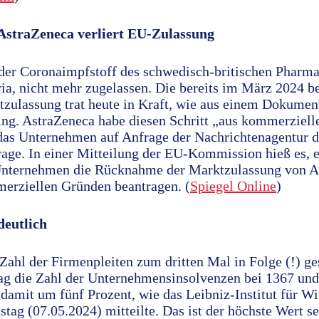
AstraZeneca verliert EU-Zulassung
g der Coronaimpfstoff des schwedisch-britischen Phar
ia, nicht mehr zugelassen. Die bereits im März 2024 b
ulassung trat heute in Kraft, wie aus einem Dokumen
g. AstraZeneca habe diesen Schritt „aus kommerziell
e das Unternehmen auf Anfrage der Nachrichtenagentur 
age. In einer Mitteilung der EU-Kommission hieß es, es
Unternehmen die Rücknahme der Marktzulassung von Ar
erziellen Gründen beantragen. (
Spiegel Online
)
deutlich
 Zahl der Firmenpleiten zum dritten Mal in Folge (!) ge
g die Zahl der Unternehmensinsolvenzen bei 1367 und 
amit um fünf Prozent, wie das Leibniz-Institut für Wi
ag (07.05.2024) mitteilte. Das ist der höchste Wert s