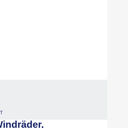
RT
Windräder,