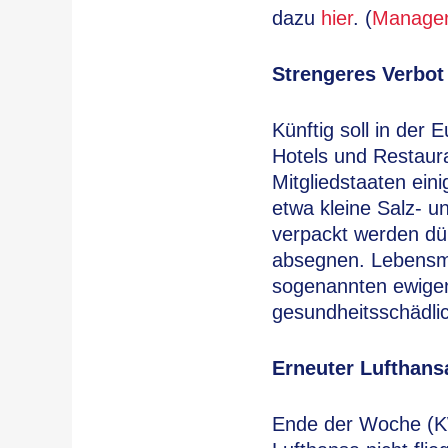
dazu
hier
. (
Manager
Strengeres Verbot
Künftig soll in der
Hotels und Restaura
Mitgliedstaaten ei
etwa kleine Salz- u
verpackt werden dür
absegnen. Lebensmit
sogenannten ewigen
gesundheitsschädlic
Erneuter Lufthans
Ende der Woche (K