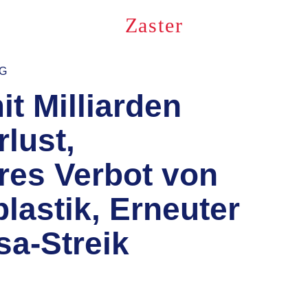
Zaster
NG
t Milliarden
lust,
res Verbot von
lastik, Erneuter
sa-Streik