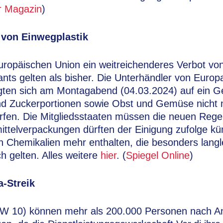
 Magazin
)
 von Einwegplastik
 Europäischen Union ein weitreichenderes Verbot von
nts gelten als bisher. Die Unterhändler von Euro
nigten sich am Montagabend (04.03.2024) auf ein 
nd Zuckerportionen sowie Obst und Gemüse nicht m
fen. Die Mitgliedsstaaten müssen die neuen Regel
telverpackungen dürften der Einigung zufolge kün
 Chemikalien mehr enthalten, die besonders langle
h gelten. Alles weitere
hier
. (
Spiegel Online
)
a-Streik
W 10) können mehr als 200.000 Personen nach A