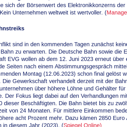
te sich der Börsenwert des Elektronikkonzerns der
 Kein Unternehmen weltweit ist wertvoller. (
Manage
hnstreiks
onflikt sind in den kommenden Tagen zunächst kein
r Bahn zu erwarten. Die Deutsche Bahn sowie die 
ft EVG wollen ab dem 12. Juni 2023 erneut über 
ide Seiten nach einem Abstimmungsgespräch mittei
mmenden Montag (12.06.2023) schon final gelöst w
n. Die Gewerkschaft verhandelt derzeit mit der Ba
unternehmen über höhere Löhne und Gehälter für
. Der Fokus liegt dabei auf den Verhandlungen mit
0 dieser Beschäftigten. Die Bahn bietet bis zu zwö
fzeit von 24 Monaten. Für mittlere Einkommen bed
höhere acht Prozent mehr. Dazu kämen 2850 Euro 
ch in diesem Jahr (2023). (
Spiegel Online)