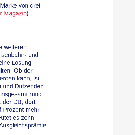
 Marke von drei
r Magazin
)
e weiteren
Eisenbahn- und
eine Lösung
lten. Ob der
erden kann, ist
hn und Dutzenden
 insgesamt rund
 der DB, dort
lf Prozent mehr
eutet es zehn
Ausgleichsprämie