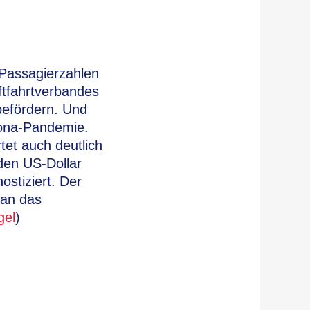
t Passagierzahlen
ftfahrtverbandes
 befördern. Und
rona-Pandemie.
tet auch deutlich
den US-Dollar
ostiziert. Der
 an das
gel
)