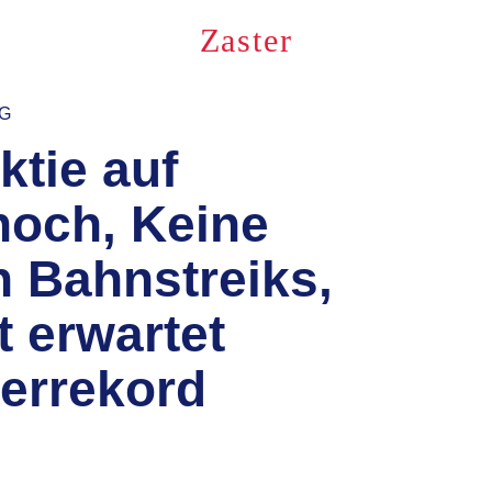
Zaster
NG
ktie auf
sh
och, Keine
n Bahnstreiks,
t erwartet
errekord