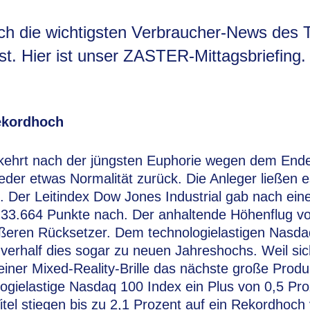
ich die wichtigsten Verbraucher-News des 
. Hier ist unser ZASTER-Mittagsbriefing.
ekordhoch
kehrt nach der jüngsten Euphorie wegen dem End
er etwas Normalität zurück. Die Anleger ließen e
 Der Leitindex Dow Jones Industrial gab nach ein
 33.664 Punkte nach. Der anhaltende Höhenflug vo
rößeren Rücksetzer. Dem technologielastigen Nasda
verhalf dies sogar zu neuen Jahreshochs. Weil sic
 einer Mixed-Reality-Brille das nächste große Prod
logielastige Nasdaq 100 Index ein Plus von 0,5 Pr
itel stiegen bis zu 2,1 Prozent auf ein Rekordhoc