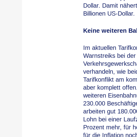
Dollar. Damit näher
Billionen US-Dollar.
Keine weiteren Ba
Im aktuellen Tarifk
Warnstreiks bei de
Verkehrsgewerkscha
verhandeln, wie be
Tarifkonflikt am ko
aber komplett offe
weiteren Eisenbahn
230.000 Beschäftige
arbeiten gut 180.00
Lohn bei einer Lau
Prozent mehr, für 
für die Inflation no