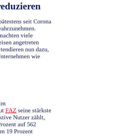
reduzieren
ätestens seit Corona
 wahrzunehmen.
achten viele
eisen angetreten
tendieren nun dazu,
-Unternehmen wie
eim
aut
FAZ
seine stärkste
tive Nutzer zählt,
rozent auf 562
um 19 Prozent