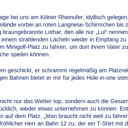
age bei uns am Kölner Rheinufer, idyllisch gelegen
lände vorbei an roten Langnese-Schirmchen bis 
g braungebrannte Lothar, den alle nur „Lui“ nennen,
 einem strahlenden Lächeln wieder in Empfang z
um Minigolf-Platz zu fahren, um dort ihrem Vater zu
sche spielen können.
rem geschickt, er schrammt regelmäßig am Platzrek
en Bahnen bietet er mir für jedes Hole-in-one ste
 nicht nur das Wetter top, sondern auch die Gesa
cklich, wieder etwas unternehmen zu können. En
n auf dem Platz. „Man braucht nicht weit zu fahr
 fröhlicher Herr an Bahn 12 zu, der ein T-Shirt mit