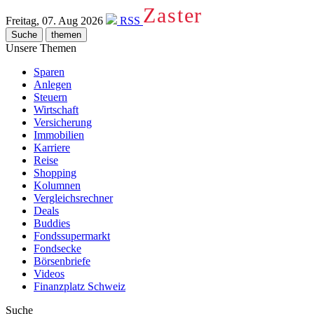
Zaster
Freitag, 07. Aug 2026
RSS
Suche
themen
Unsere Themen
Sparen
Anlegen
Steuern
Wirtschaft
Versicherung
Immobilien
Karriere
Reise
Shopping
Kolumnen
Vergleichsrechner
Deals
Buddies
Fondssupermarkt
Fondsecke
Börsenbriefe
Videos
Finanzplatz Schweiz
Suche