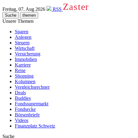
Zaster
Freitag, 07. Aug 2026
RSS
Suche
themen
Unsere Themen
Sparen
Anlegen
Steuern
Wirtschaft
Versicherung
Immobilien
Karriere
Reise
Shopping
Kolumnen
Vergleichsrechner
Deals
Buddies
Fondssupermarkt
Fondsecke
Börsenbriefe
Videos
Finanzplatz Schweiz
Suche