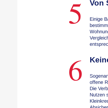
5
Von 
Einige B
bestimmt
Wohnungs
Vergleic
entspre
6
Kein
Sogenan
offene R
Die Verb
Nutzen s
Kleinkre
Absicher