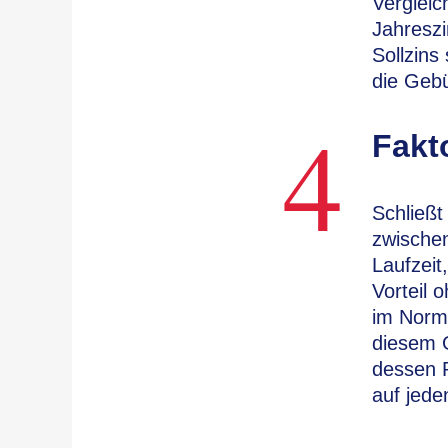
Vergleic
Jahreszi
Sollzins
die Gebü
4
Fakt
Schließt
zwischen
Laufzeit
Vorteil 
im Norma
diesem G
dessen 
auf jeden