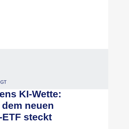
EGT
ens KI-Wette:
r dem neuen
-ETF steckt