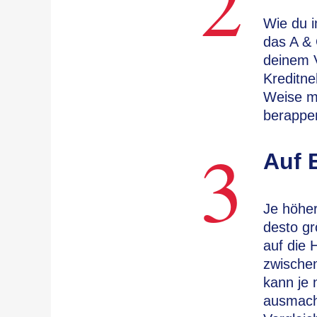
2
Wie du i
das A & 
deinem V
Kreditne
Weise mi
berappe
3
Auf 
Je höher
desto gr
auf die 
zwische
kann je 
ausmache