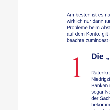
Am besten ist es na
wirklich nur dann t
Probleme beim Abst
auf dem Konto, gilt
beachte zumindest d
1
Die 
Ratenkre
Niedrigz
Banken m
sogar Ne
der Sach
bekommst