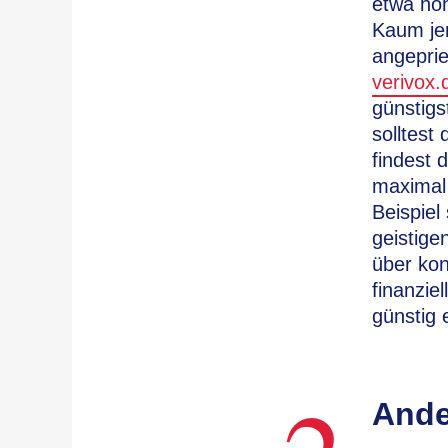
etwa ho
Kaum je
angeprie
verivox.
günstigs
solltest
findest 
maximal 
Beispiel
geistige
über kon
finanzie
günstig e
Ande