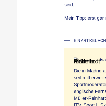
sind.
Mein Tipp: erst gar
EIN ARTIKEL VON
Isa
Die in Madrid 
seit mittlerwei
Sportmoderator
englische Fern
Müller-Reinhar
ITV, Sport1, S