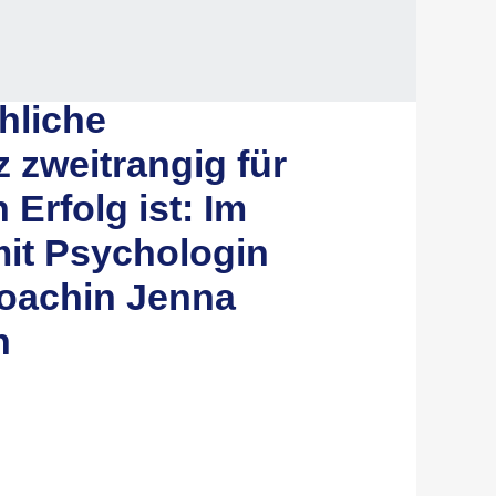
hliche
zweitrangig für
 Erfolg ist: Im
mit Psychologin
oachin Jenna
n