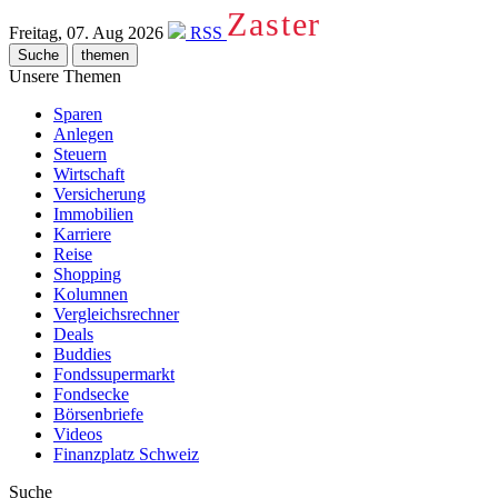
Zaster
Freitag, 07. Aug 2026
RSS
Suche
themen
Unsere Themen
Sparen
Anlegen
Steuern
Wirtschaft
Versicherung
Immobilien
Karriere
Reise
Shopping
Kolumnen
Vergleichsrechner
Deals
Buddies
Fondssupermarkt
Fondsecke
Börsenbriefe
Videos
Finanzplatz Schweiz
Suche