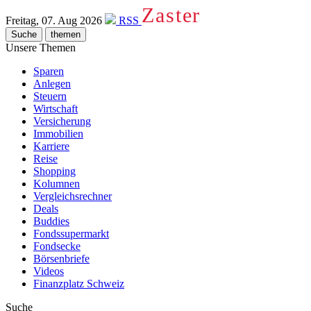
Zaster
Freitag, 07. Aug 2026
RSS
Suche
themen
Unsere Themen
Sparen
Anlegen
Steuern
Wirtschaft
Versicherung
Immobilien
Karriere
Reise
Shopping
Kolumnen
Vergleichsrechner
Deals
Buddies
Fondssupermarkt
Fondsecke
Börsenbriefe
Videos
Finanzplatz Schweiz
Suche