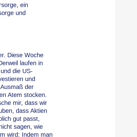
rsorge, ein
rsorge und
ter. Diese Woche
rweil laufen in
 und die US-
vestieren und
s Ausmaß der
den Atem stocken.
che mir, dass wir
auben, dass Aktien
lich gut passt,
nicht sagen, wie
arm wird: Indem man