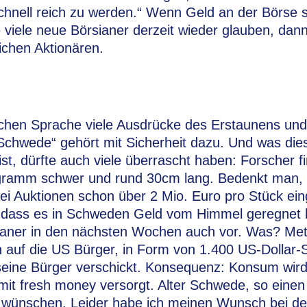
chnell reich zu werden.“ Wenn Geld an der Börse s
 viele neue Börsianer derzeit wieder glauben, dan
eichen Aktionären.
tschen Sprache viele Ausdrücke des Erstaunens un
 Schwede“ gehört mit Sicherheit dazu. Und was di
st, dürfte auch viele überrascht haben: Forscher f
ogramm schwer und rund 30cm lang. Bedenkt man,
ei Auktionen schon über 2 Mio. Euro pro Stück ei
 dass es in Schweden Geld vom Himmel geregnet 
kaner in den nächsten Wochen auch vor. Was? Met
 auf die US Bürger, in Form von 1.400 US-Dollar-
seine Bürger verschickt. Konsequenz: Konsum wird
mit fresh money versorgt. Alter Schwede, so eine
l wünschen. Leider habe ich meinen Wunsch bei d