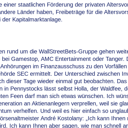
e einer staatlichen Förderung der privaten Altersvo
andere Länder haben, Freibeträge für die Altersvo
 der Kapitalmarktanlage.
ien rund um die WallStreetBets-Gruppe gehen wei
 bei Gamestop, AMC Entertainment oder Tanger. De
 Anhörungen im Finanzausschuss zu den Vorfällen
hörde SEC ermittelt. Der Unterschied zwischen In
sich dieser Tage wieder einmal gut beobachten. Da
in Pennystocks lässt selbst Holla, der Waldfee, 
uten Feen darf man sich etwas wünschen. Ich wüns
eneration an Aktienanlegern verprellen, weil sie gl
tum verhelfen. Und weil es hier einfach so unglaub
örsenaltmeister André Kostolany: „Ich kann Ihnen 
ird. Ich kann Ihnen aber sagen, wie man schnell 