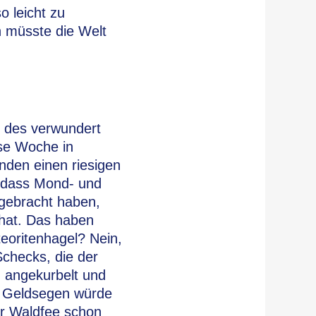
o leicht zu
n müsste die Welt
d des verwundert
ese Woche in
inden einen riesigen
 dass Mond- und
ngebracht haben,
hat. Das haben
eoritenhagel? Nein,
Schecks, die der
 angekurbelt und
n Geldsegen würde
er Waldfee schon