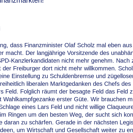
inanzmärkten!
i
ing, dass Finanzminister Olaf Scholz mal eben aus
ier macht. Der langjährige Vorsitzende des unabh
 SPD-Kanzlerkandidaten nicht mehr genehm. Nach 
der Freiburger dort nicht mehr willkommen. Scholz
 seine Einstellung zu Schuldenbremse und zügello
 freiheitlich liberalen Marktgedanken des Chefs des
rs Feld. Folglich räumt der besagte Feld das Feld
 ist Wahlkampfgezanke erster Güte. Wir brauchen me
hlage eines Lars Feld und nicht willige Claqueure
 im Ringen um den besten Weg, der sucht sich ko
 daran zu schärfen. Gerade in der nächsten Legis
deen, um Wirtschaft und Gesellschaft weiter zu e