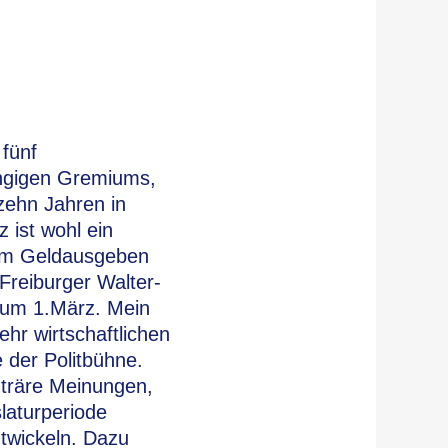
 fünf
ängigen Gremiums,
zehn Jahren in
 ist wohl ein
sem Geldausgeben
 Freiburger Walter-
 zum 1.März. Mein
hr wirtschaftlichen
 der Politbühne.
nträre Meinungen,
laturperiode
ntwickeln. Dazu