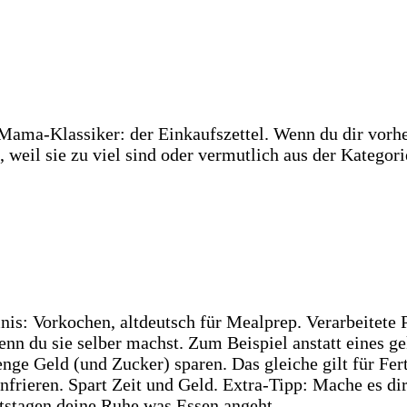
ra-Mama-Klassiker: der Einkaufszettel. Wenn du dir vorh
 weil sie zu viel sind oder vermutlich aus der Kategor
: Vorkochen, altdeutsch für Mealprep. Verarbeitete P
enn du sie selber machst. Zum Beispiel anstatt eines g
nge Geld (und Zucker) sparen. Das gleiche gilt für Fer
infrieren. Spart Zeit und Geld. Extra-Tipp: Mache es 
itstagen deine Ruhe was Essen angeht.