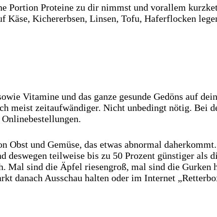
che Portion Proteine zu dir nimmst und vorallem kurzk
uf Käse, Kichererbsen, Linsen, Tofu, Haferflocken lege
fe sowie Vitamine und das ganze gesunde Gedöns auf de
auch meist zeitaufwändiger. Nicht unbedingt nötig. Be
 Onlinebestellungen.
n Obst und Gemüse, das etwas abnormal daherkommt. I
nd deswegen teilweise bis zu 50 Prozent günstiger als
. Mal sind die Äpfel riesengroß, mal sind die Gurken h
t danach Ausschau halten oder im Internet „Retterbox