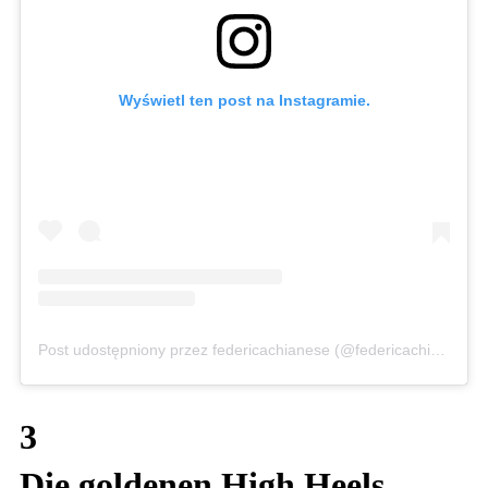
Wyświetl ten post na Instagramie.
Post udostępniony przez federicachianese (@federicachianese)
3
Die goldenen High Heels