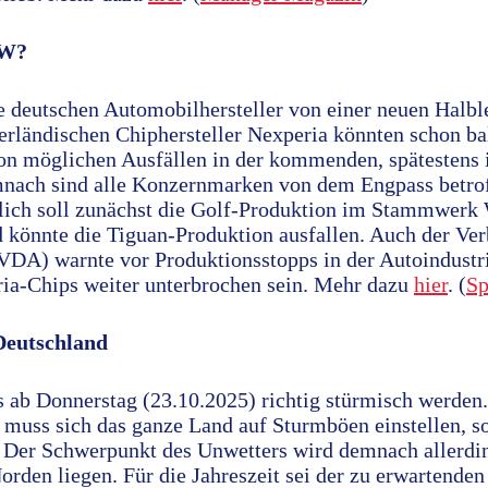
VW?
 deutschen Automobilhersteller von einer neuen Halbl
rländischen Chiphersteller Nexperia könnten schon ba
on möglichen Ausfällen in der kommenden, spätestens 
nach sind alle Konzernmarken von dem Engpass betrof
tlich soll zunächst die Golf-Produktion im Stammwerk
 könnte die Tiguan-Produktion ausfallen. Auch der Ver
VDA) warnte vor Produktionsstopps in der Autoindustrie
ia-Chips weiter unterbrochen sein. Mehr dazu
hier
. (
Sp
Deutschland
es ab Donnerstag (23.10.2025) richtig stürmisch werden
uss sich das ganze Land auf Sturmböen einstellen, s
Der Schwerpunkt des Unwetters wird demnach allerdin
rden liegen. Für die Jahreszeit sei der zu erwartende