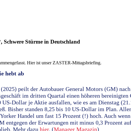
?, Schwere Stürme in Deutschland
ammengefasst. Hier ist unser ZASTER-Mittagsbriefing.
e hebt ab
r (2025) peilt der Autobauer General Motors (GM) nac
geschäft im dritten Quartal einen höheren bereinigten
50 US-Dollar je Aktie ausfallen, wie es am Dienstag (2
eß. Bisher standen 8,25 bis 10 US-Dollar im Plan. Alle
Yorker Handel um fast 15 Prozent (!) hoch. Auch wen
GM entgegen der Erwartungen mit minus 0,3 Prozent au
 blieb. Mehr dazu
hier
. (
Manager Magazin
)