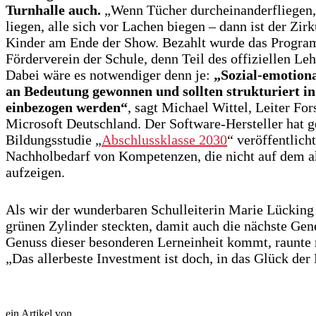
Turnhalle auch.
„Wenn Tücher durcheinanderfliegen,
liegen, alle sich vor Lachen biegen – dann ist der Zir
Kinder am Ende der Show. Bezahlt wurde das Progr
Förderverein der Schule, denn Teil des offiziellen Lehr
Dabei wäre es notwendiger denn je:
„Sozial-emotion
an Bedeutung gewonnen und sollten strukturiert in
einbezogen werden“
, sagt Michael Wittel, Leiter Fo
Microsoft Deutschland. Der Software-Hersteller hat g
Bildungsstudie „
Abschlussklasse 2030
“ veröffentlich
Nachholbedarf von Kompetenzen, die nicht auf dem ak
aufzeigen.
Als wir der wunderbaren Schulleiterin Marie Lücking
grünen Zylinder steckten, damit auch die nächste Gen
Genuss dieser besonderen Lerneinheit kommt, raunte m
„Das allerbeste Investment ist doch, in das Glück der 
ein Artikel von