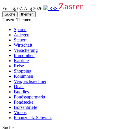
Zaster
Freitag, 07. Aug 2026
RSS
Suche
themen
Unsere Themen
Sparen
Anlegen
Steuern
Wirtschaft
Versicherung
Immobilien
Karriere
Reise
Shopping
Kolumnen
Vergleichsrechner
Deals
Buddies
Fondssupermarkt
Fondsecke
Börsenbriefe
Videos
Finanzplatz Schweiz
Suche