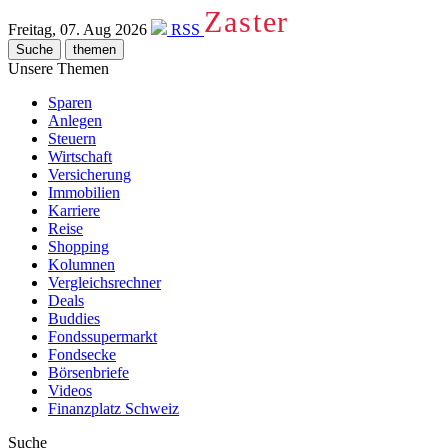
Zaster
Freitag, 07. Aug 2026
RSS
Suche
themen
Unsere Themen
Sparen
Anlegen
Steuern
Wirtschaft
Versicherung
Immobilien
Karriere
Reise
Shopping
Kolumnen
Vergleichsrechner
Deals
Buddies
Fondssupermarkt
Fondsecke
Börsenbriefe
Videos
Finanzplatz Schweiz
Suche