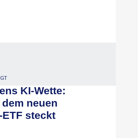
EGT
ens KI-Wette:
r dem neuen
-ETF steckt