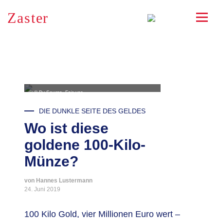
Zaster
RSS
© © By Source, Fair use,
https://en.wikipedia.org/w/index.php?curid=53664375
DIE DUNKLE SEITE DES GELDES
Wo ist diese
goldene 100-Kilo-
Münze?
von Hannes Lustermann
24. Juni 2019
100 Kilo Gold, vier Millionen Euro wert –