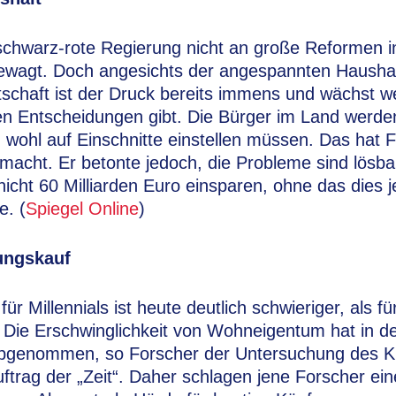
 schwarz-rote Regierung nicht an große Reformen i
ngewagt. Doch angesichts der angespannten Haushal
schaft ist der Druck bereits immens und wächst w
en Entscheidungen gibt. Die Bürger im Land werden
ohl auf Einschnitte einstellen müssen. Das hat F
gemacht. Er betonte jedoch, die Probleme sind lös
icht 60 Milliarden Euro einsparen, ohne das dies
. (
Spiegel Online
)
ungskauf
ür Millennials ist heute deutlich schwieriger, als 
 Die Erschwinglichkeit von Wohneigentum hat in d
abgenommen, so Forscher der Untersuchung des Kiel
uftrag der „Zeit“. Daher schlagen jene Forscher ei