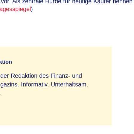
or. Als zentrale Hürde für heutige Käufer nennen 
agesspiegel
)
ktion
 der Redaktion des Finanz- und
azins. Informativ. Unterhaltsam.
.