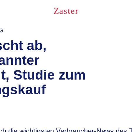
Zaster
NG
scht ab,
annter
t, Studie zum
gskauf
ich die wichtigsten Verbraucher-News des 