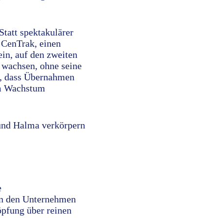
Statt spektakulärer
 CenTrak, einen
ein, auf den zweiten
k wachsen, ohne seine
r, dass Übernahmen
dem Wachstum
x und Halma verkörpern
e
on den Unternehmen
höpfung über reinen