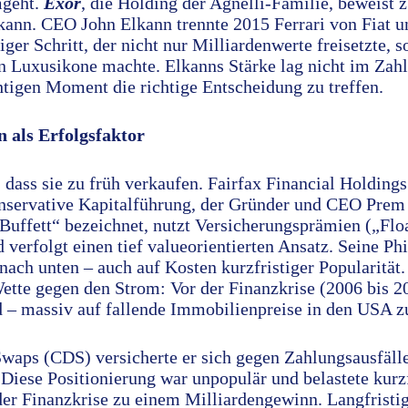
mgeht.
Exor
, die Holding der Agnelli-Familie, beweist z
nn. CEO John Elkann trennte 2015 Ferrari von Fiat u
ger Schritt, der nicht nur Milliardenwerte freisetzte, s
en Luxusikone machte. Elkanns Stärke lag nicht im Zahl
htigen Moment die richtige Entscheidung zu treffen.
n als Erfolgsfaktor
, dass sie zu früh verkaufen. Fairfax Financial Holdings
onservative Kapitalführung, der Gründer und CEO Prem 
Buffett“ bezeichnet, nutzt Versicherungsprämien („Floa
 verfolgt einen tief valueorientierten Ansatz. Seine Ph
nach unten – auch auf Kosten kurzfristiger Popularität.
Wette gegen den Strom: Vor der Finanzkrise (2006 bis 2
 – massiv auf fallende Immobilienpreise in den USA zu
Swaps (CDS) versicherte er sich gegen Zahlungsausfälle
iese Positionierung war unpopulär und belastete kurzf
er Finanzkrise zu einem Milliardengewinn. Langfristig