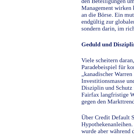
den Beteiligungen u
Management wirken ka
an die Börse. Ein muti
endgültig zur global
sondern darin, im ric
Geduld und Diszipli
Viele scheitern daran
Paradebeispiel für k
„kanadischer Warren 
Investitionsmasse und
Disziplin und Schutz 
Fairfax langfristige 
gegen den Markttrend
Über Credit Default 
Hypothekenanleihen. D
wurde aber während d