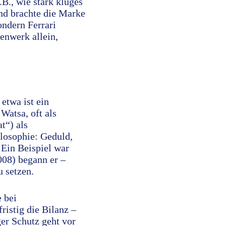
.B., wie stark kluges
nd brachte die Marke
ondern Ferrari
enwerk allein,
 etwa ist ein
Watsa, oft als
t“) als
ilosophie: Geduld,
 Ein Beispiel war
008) begann er –
 setzen.
 bei
ristig die Bilanz –
er Schutz geht vor