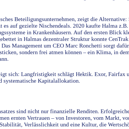
sches Beteiligungsunternehmen, zeigt die Alternative: 
 es auf gezielte Nischendeals. 2020 kaufte Halma z.B.
ngssysteme in Krankenhäusern. Auf den ersten Blick kl
gebettet in Halmas dezentraler Struktur konnte CenTra
en. Das Management um CEO Marc Ronchetti sorgt dafü
ersticken, sondern frei atmen können – ein Klima, in 
ann.
zeigt sich: Langfristigkeit schlägt Hektik. Exor, Fairfa
d systematische Kapitalallokation.
satzes sind nicht nur finanzielle Renditen. Erfolgreich
men ernten Vertrauen – von Investoren, vom Markt, v
 Stabilität, Verlässlichkeit und eine Kultur, die Wertsc