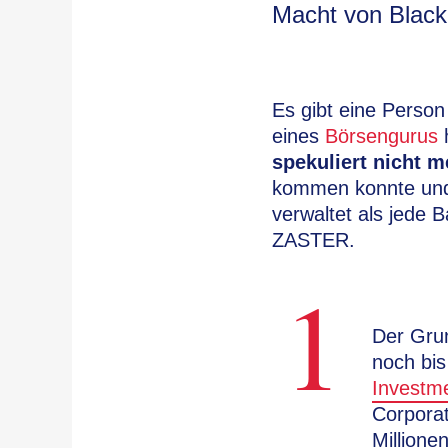
Macht von Black
Es gibt eine Person
eines
Börsengurus
spekuliert nicht 
kommen konnte und
verwaltet als jede 
ZASTER.
1
Der Grun
noch bis
Investm
Corporat
Millione