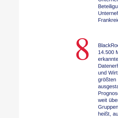
Beteilig
Unterneh
Frankrei
8
BlackRoc
14.500 M
erkannte
Datenerh
und Wirt
größten 
ausgesta
Prognose
weit übe
Gruppen
heißt, a