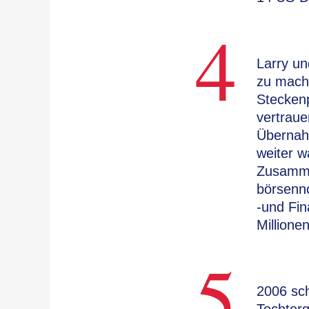
4
Larry un
zu mach
Steckenp
vertraue
Übernah
weiter w
Zusamme
börsenn
-und Fin
Millione
5
2006 sch