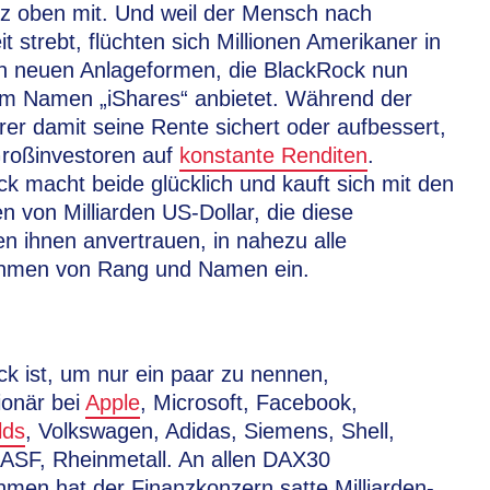
nz oben mit. Und weil der Mensch nach
it strebt, flüchten sich Millionen Amerikaner in
en neuen Anlageformen, die BlackRock nun
em Namen „iShares“ anbietet. Während der
rer damit seine Rente sichert oder aufbessert,
Großinvestoren auf
konstante Renditen
.
k macht beide glücklich und kauft sich mit den
n von Milliarden US-Dollar, die diese
 ihnen anvertrauen, in nahezu alle
hmen von Rang und Namen ein.
k ist, um nur ein paar zu nennen,
ionär bei
Apple
, Microsoft, Facebook,
lds
, Volkswagen, Adidas, Siemens, Shell,
ASF, Rheinmetall. An allen DAX30
men hat der Finanzkonzern satte Milliarden-