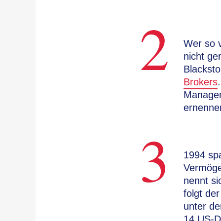
2
Wer so v
nicht ge
Blacksto
Brokers
Managem
ernenne
3
1994 spa
Vermöge
nennt si
folgt de
unter de
14 US-Do