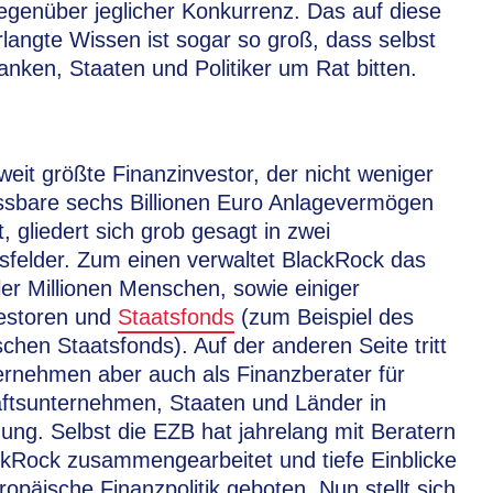
gegenüber jeglicher Konkurrenz. Das auf diese
langte Wissen ist sogar so groß, dass selbst
anken, Staaten und Politiker um Rat bitten.
weit größte Finanzinvestor, der nicht weniger
ssbare sechs Billionen Euro Anlagevermögen
t, gliedert sich grob gesagt in zwei
tsfelder. Zum einen verwaltet BlackRock das
ler Millionen Menschen, sowie einiger
estoren und
Staatsfonds
(zum Beispiel des
chen Staatsfonds). Auf der anderen Seite tritt
rnehmen aber auch als Finanzberater für
ftsunternehmen, Staaten und Länder in
ung. Selbst die EZB hat jahrelang mit Beratern
kRock zusammengearbeitet und tiefe Einblicke
uropäische Finanzpolitik geboten. Nun stellt sich