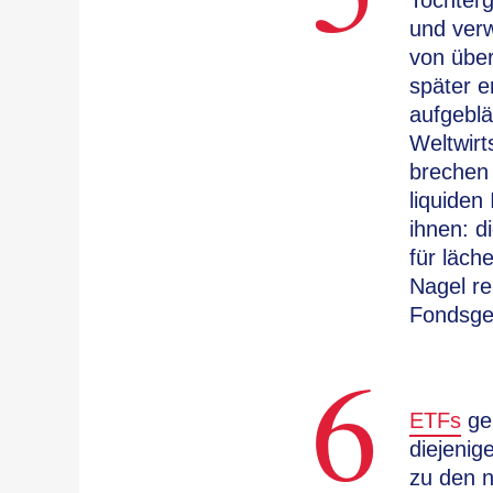
Tochterg
und ver
von über
später e
aufgeblä
Weltwir
brechen
liquiden
ihnen: d
für läch
Nagel re
Fondsges
6
ETFs
geh
diejenig
zu den n