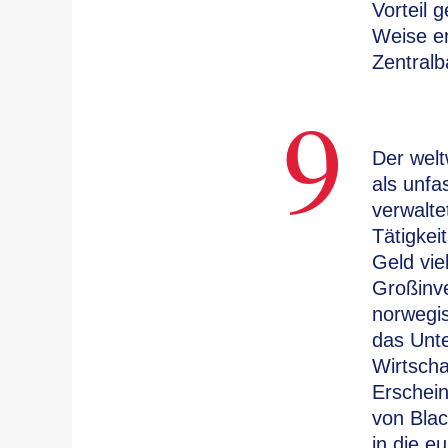
Vorteil 
Weise er
Zentralb
9
Der welt
als unfa
verwalte
Tätigkei
Geld vie
Großinv
norwegis
das Unte
Wirtscha
Erschein
von Blac
in die e