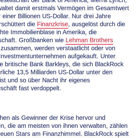
esellschaft der Bank of America, Merrill Lynch,
waltet damit erstmals Vermögen im Gesamtwert
 einer Billionen US-Dollar. Nur drei Jahre
rschüttert die
Finanzkrise
, ausgelöst durch die
hte Immobilienblase in Amerika, die
tschaft. Großbanken wie
Lehman Brothers
 zusammen, werden verstaatlicht oder von
 Investmentunternehmen aufgekauft. Unter
ie britische Bank Barkleys, die sich BlackRock
erliche 13,5 Milliarden US-Dollar unter den
ist und so über Nacht ihr eigenes
chäft fast verdoppelt.
en als Gewinner der Krise hervor und
en, die am meisten von ihnen verwalten, zählen
euen Stars am Finanzhimmel. BlackRock spielt