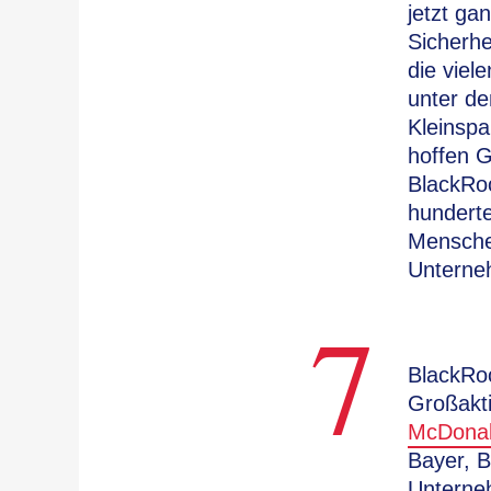
jetzt ga
Sicherhe
die viel
unter d
Kleinspa
hoffen 
BlackRoc
hunderte
Menschen
Unterne
7
BlackRoc
Großakt
McDona
Bayer, B
Unterneh