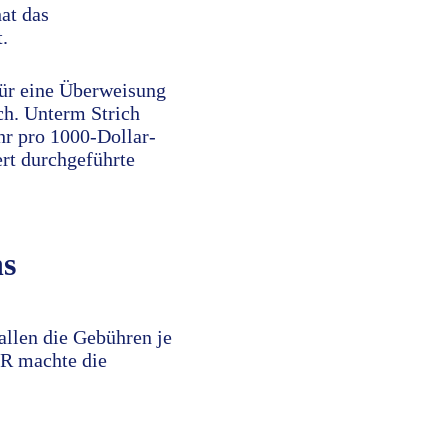
hat das
.
für eine Überweisung
ch. Unterm Strich
r pro 1000-Dollar-
ert durchgeführte
hs
fallen die Gebühren je
ER machte die