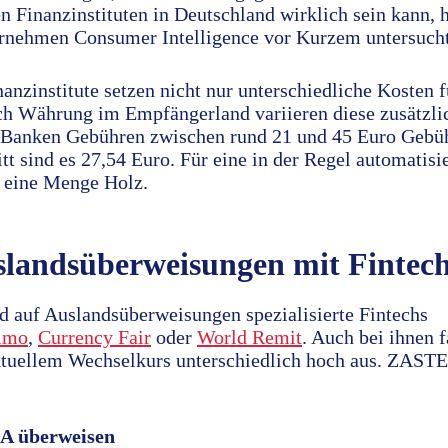
en Finanzinstituten in Deutschland wirklich sein kann, 
rnehmen Consumer Intelligence vor Kurzem untersucht
anzinstitute setzen nicht nur unterschiedliche Kosten 
ach Währung im Empfängerland variieren diese zusätzli
 Banken Gebühren zwischen rund 21 und 45 Euro Gebüh
tt sind es 27,54 Euro. Für eine in der Regel automatisi
s eine Menge Holz.
slandsüberweisungen mit Fintec
nd auf Auslandsüberweisungen spezialisierte Fintechs
imo
,
Currency Fair
oder
World Remit
. Auch bei ihnen 
tuellem Wechselkurs unterschiedlich hoch aus. ZAST
SA überweisen