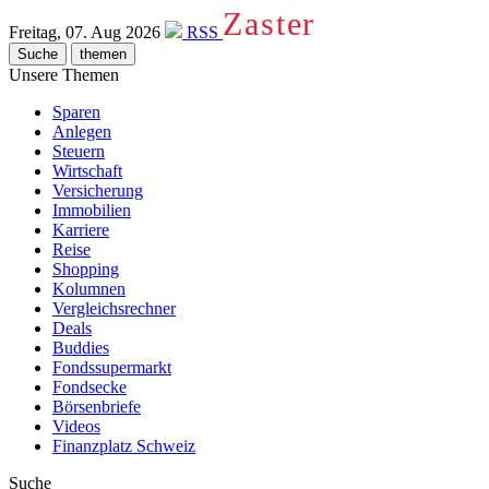
Zaster
Freitag, 07. Aug 2026
RSS
Suche
themen
Unsere Themen
Sparen
Anlegen
Steuern
Wirtschaft
Versicherung
Immobilien
Karriere
Reise
Shopping
Kolumnen
Vergleichsrechner
Deals
Buddies
Fondssupermarkt
Fondsecke
Börsenbriefe
Videos
Finanzplatz Schweiz
Suche