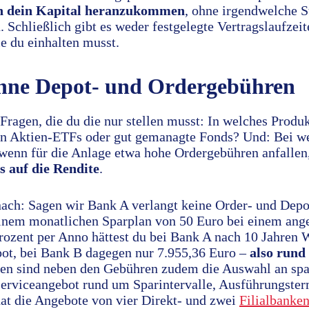
an dein Kapital heranzukommen
, ohne irgendwelche S
 Schließlich gibt es weder festgelegte Vertragslaufzei
e du einhalten musst.
hne Depot- und Ordergebühren
Fragen, die du die nur stellen musst: In welches Produ
hen Aktien-ETFs oder gut gemanagte Fonds? Und: Bei 
enn für die Anlage etwa hohe Ordergebühren anfallen,
s auf die Rendite
.
ach: Sagen wir Bank A verlangt keine Order- und Dep
 einem monatlichen Sparplan von 50 Euro bei einem a
ozent per Anno hättest du bei Bank A nach 10 Jahren 
ot, bei Bank B dagegen nur 7.955,36 Euro –
also rund
en sind neben den Gebühren zudem die Auswahl an spa
erviceangebot rund um Sparintervalle, Ausführungste
t die Angebote von vier Direkt- und zwei
Filialbanke