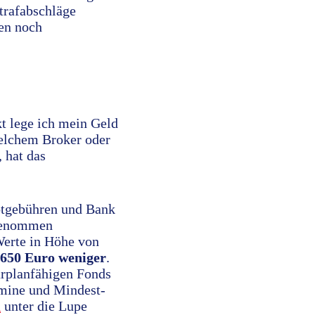
trafabschläge
ten noch
kt lege ich mein Geld
welchem Broker oder
 hat das
otgebühren und Bank
ngenommen
Werte in Höhe von
 650 Euro weniger
.
rplanfähigen Fonds
rmine und Mindest-
n
unter die Lupe